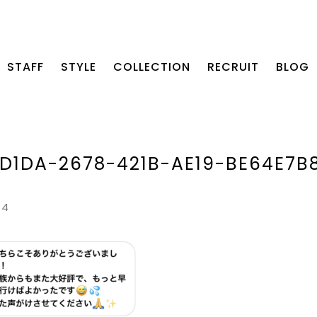
STAFF
STYLE
COLLECTION
RECRUIT
BLOG
D1DA-2678-421B-AE19-BE64E7B
14