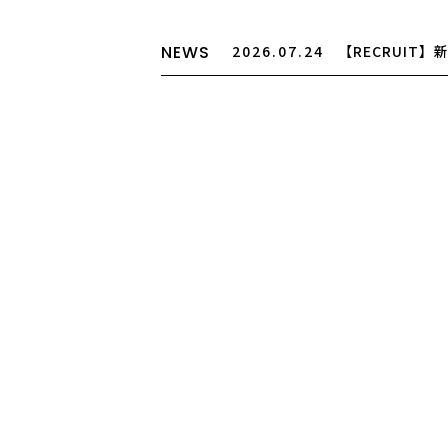
NEWS
2026.07.24
【RECRUIT
途アシスタント募集
2026.07.24
【お盆期間の営
2026.03.25
【大切なお知ら
制度廃止について