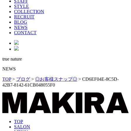
STAFF
STYLE
COLLECTION
RECRUIT
BLOG
NEWS
CONTACT
true nature
NEWS
TOP
>
ブログ
>
◎お客様スナップ◎
>
CD6EF04E-8C5D-
42B7-8142-61CB048055F0
TOP
SALON