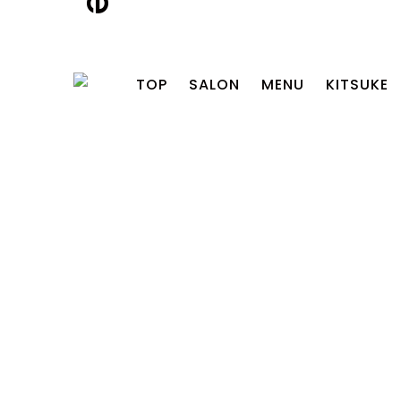
TOP
SALON
MENU
KITSUKE
2026.07.24
【RECRUIT】新卒アシ
スタント＆中途アシス
タント募集
2026.07.24
【お盆期間の営業日の
お知らせ】