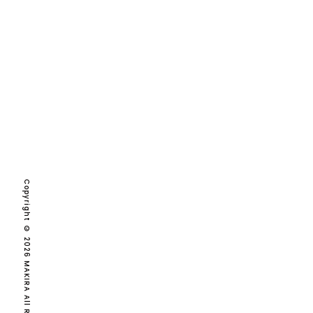
2026
2025
2024
2023
2022
2021
2020
Copyright © 2026 MAKIRA All Rights Reserved.
2019
2018
2017
2016
2015