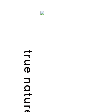
true nature
BLOG