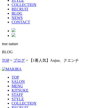
STYLE
COLLECTION
RECRUIT
BLOG
NEWS
CONTACT
true nature
BLOG
TOP
>
ブログ
>
【1番人気】Aujua、クエンチ
TOP
SALON
MENU
KITSUKE
STAFF
STYLE
COLLECTION
RECRUIT