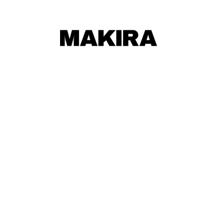
最近の休日は釣り三昧です！
ワールドカップ
026
025