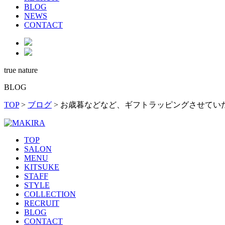
BLOG
NEWS
CONTACT
true nature
BLOG
TOP
>
ブログ
>
お歳暮などなど、ギフトラッピングさせてい
TOP
SALON
MENU
KITSUKE
STAFF
STYLE
COLLECTION
RECRUIT
BLOG
CONTACT