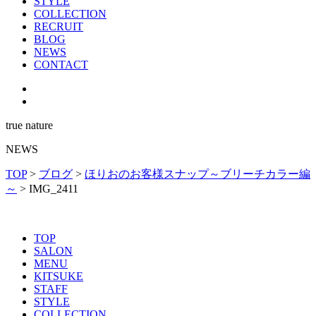
STYLE
COLLECTION
RECRUIT
BLOG
NEWS
CONTACT
true nature
NEWS
TOP
>
ブログ
>
ほりおのお客様スナップ～ブリーチカラー編
～
>
IMG_2411
TOP
SALON
MENU
KITSUKE
STAFF
STYLE
COLLECTION