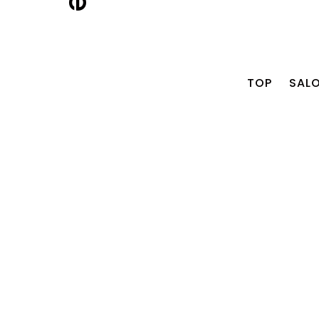
TOP
SAL
ITTA
AMI
YAMAGUCHI
TSUDA