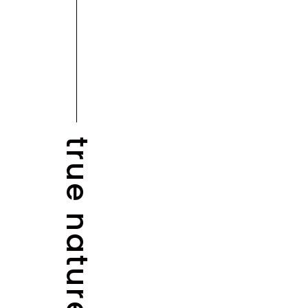
true nature
BLOG