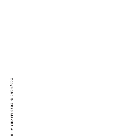
2026
2025
2024
2023
2022
2021
Copyright © 2026 MAKIRA All Rights Reserved.
2020
2019
2018
2017
2016