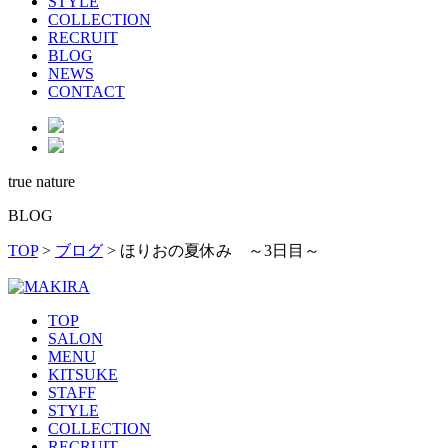
STYLE
COLLECTION
RECRUIT
BLOG
NEWS
CONTACT
true nature
BLOG
TOP
>
ブログ
>
ほりおの夏休み ～3日目～
TOP
SALON
MENU
KITSUKE
STAFF
STYLE
COLLECTION
RECRUIT