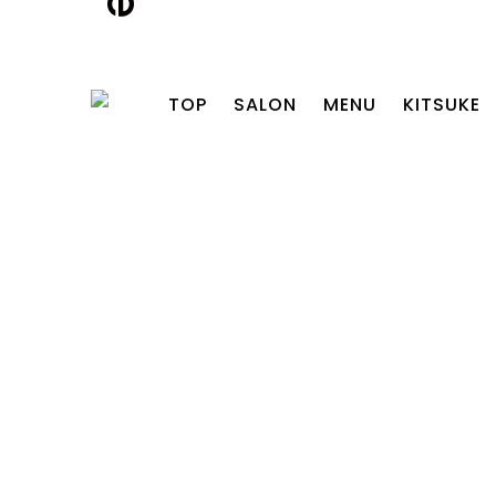
TOP
SALON
MENU
KITSUKE
2026.07.24
【RECRUIT】新卒アシ
スタント＆中途アシス
タント募集
2026.07.24
【お盆期間の営業日の
お知らせ】