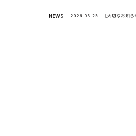
NEWS
2026.03.25
【大切なお知ら
制度廃止について
2026.07.24
【RECRUIT
途アシスタント募集
2026.07.24
【お盆期間の営