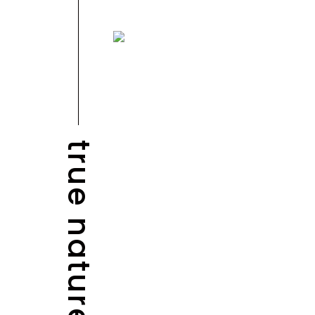
true nature
BLOG