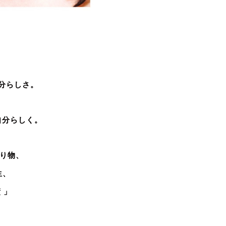
分らしさ。
自分らしく。
贈り物、
生、
 」