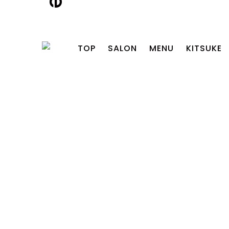
TOP
SALON
MENU
KITSUKE
2026.07.24
【RECRUIT】新卒アシ
スタント＆中途アシス
タント募集
2026.07.24
【お盆期間の営業日の
お知らせ】