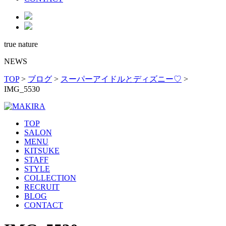
true nature
NEWS
TOP
>
ブログ
>
スーパーアイドルとディズニー♡
>
IMG_5530
TOP
SALON
MENU
KITSUKE
STAFF
STYLE
COLLECTION
RECRUIT
BLOG
CONTACT