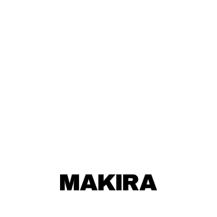
ワールドカップ
026
025
024
023
022