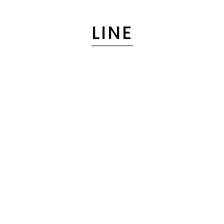
LINE
岡谷市にある美容室MAKIRAは、丁寧なカウンセリングを行い一人ひ
とりに合ったスタイルのご提案をしている美容室です。
また、岡谷市近郊のお客様の七五三や入学式・卒業式・成人式・結婚