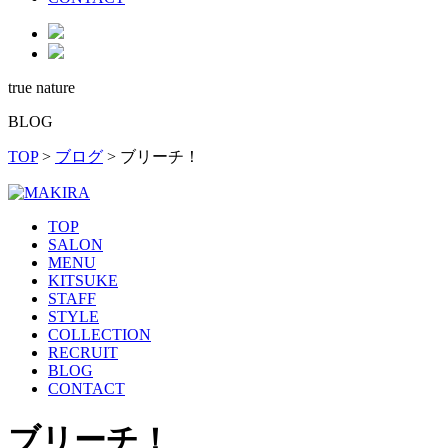
true nature
BLOG
TOP
>
ブログ
>
ブリーチ！
TOP
SALON
MENU
KITSUKE
STAFF
STYLE
COLLECTION
RECRUIT
BLOG
CONTACT
ブリーチ！