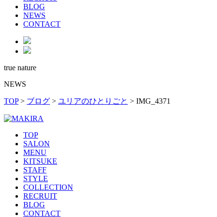
BLOG
NEWS
CONTACT
true nature
NEWS
TOP
>
ブログ
>
ユリアのひとりごと
>
IMG_4371
TOP
SALON
MENU
KITSUKE
STAFF
STYLE
COLLECTION
RECRUIT
BLOG
CONTACT