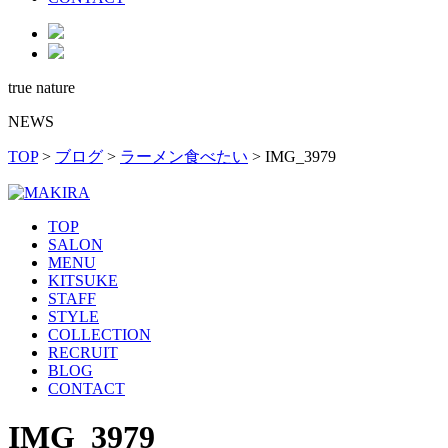
true nature
NEWS
TOP
>
ブログ
>
ラーメン食べたい
>
IMG_3979
TOP
SALON
MENU
KITSUKE
STAFF
STYLE
COLLECTION
RECRUIT
BLOG
CONTACT
IMG_3979