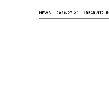
NEWS
2026.03.25
【大切なお知ら
制度廃止について
2026.07.24
【RECRUIT
途アシスタント募集
2026.07.24
【お盆期間の営