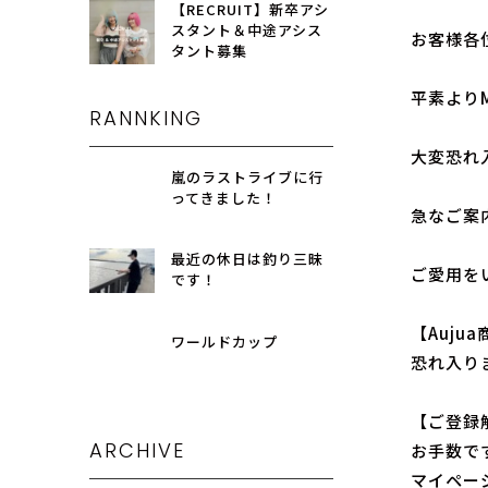
【RECRUIT】新卒アシ
スタント＆中途アシス
お客様各
タント募集
平素より
RANNKING
大変恐れ入
嵐のラストライブに行
ってきました！
急なご案
最近の休日は釣り三昧
ご愛用を
です！
【Auju
ワールドカップ
恐れ入り
【ご登録
ARCHIVE
お手数で
マイペー