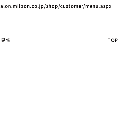
salon.milbon.co.jp/shop/customer/menu.aspx
見🌸
TOP