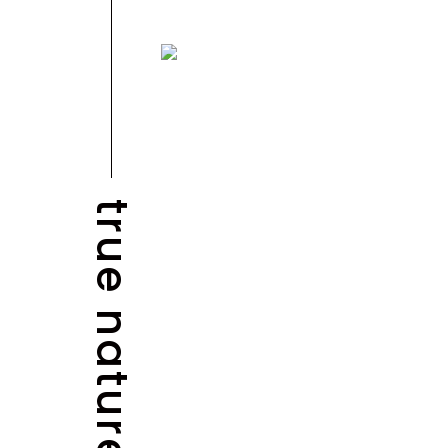
true nature
BLOG