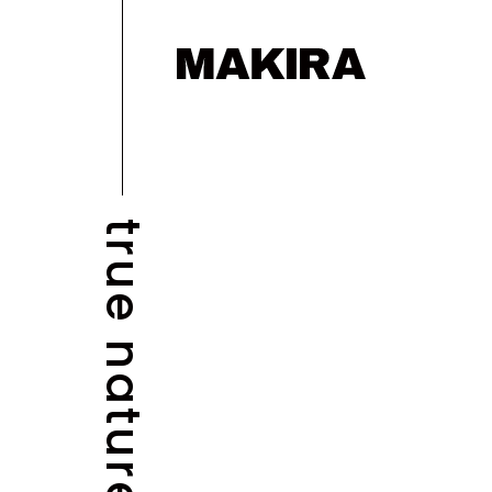
true nature
BLOG