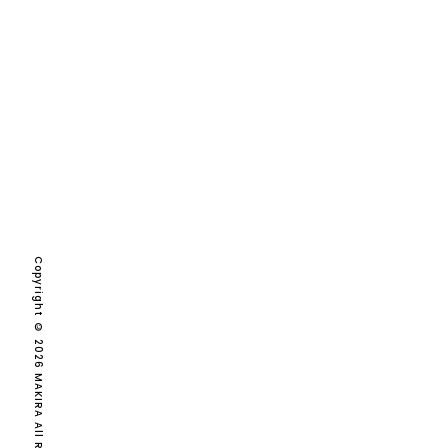
2026
2025
2024
2023
2022
2021
Copyright © 2026 MAKIRA All Rights Reserved.
2020
2019
2018
2017
2016