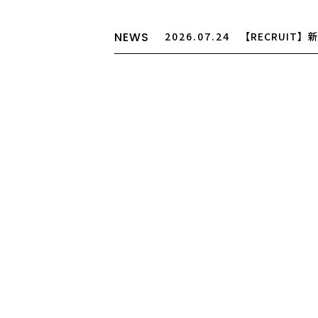
NEWS
2026.07.24
【RECRUIT
途アシスタント募集
2026.07.24
【お盆期間の営
2026.03.25
【大切なお知ら
制度廃止について