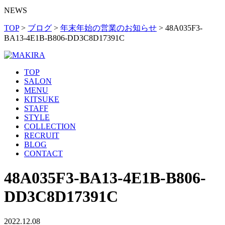
NEWS
TOP
>
ブログ
>
年末年始の営業のお知らせ
>
48A035F3-
BA13-4E1B-B806-DD3C8D17391C
TOP
SALON
MENU
KITSUKE
STAFF
STYLE
COLLECTION
RECRUIT
BLOG
CONTACT
48A035F3-BA13-4E1B-B806-
DD3C8D17391C
2022.12.08