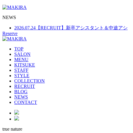
NEWS
Reserve
2026.07.24
【RECRUIT】新卒アシスタント＆中途アシ
スタント募集
TOP
2026.07.24
【お盆期間の営業日のお知らせ】
SALON
2026.03.25
【大切なお知らせ】ポイントカード制度廃止
MENU
KITSUKE
について
STAFF
STYLE
COLLECTION
RECRUIT
BLOG
NEWS
CONTACT
true nature