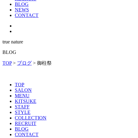
BLOG
NEWS
CONTACT
true nature
BLOG
TOP
>
ブログ
>
御柱祭
TOP
SALON
MENU
KITSUKE
STAFF
STYLE
COLLECTION
RECRUIT
BLOG
CONTACT