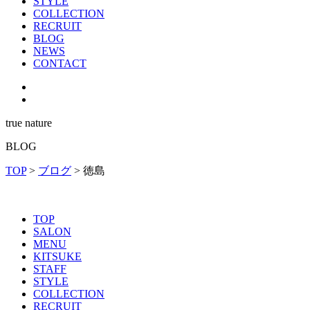
STYLE
COLLECTION
RECRUIT
BLOG
NEWS
CONTACT
true nature
BLOG
TOP
>
ブログ
>
徳島
TOP
SALON
MENU
KITSUKE
STAFF
STYLE
COLLECTION
RECRUIT