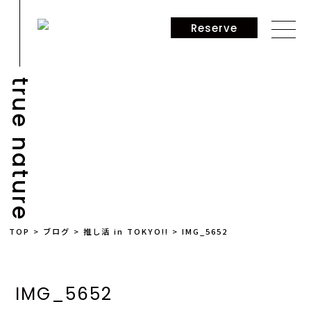
Reserve
true nature
NEWS
TOP
>
ブログ
>
推し活 in TOKYO!!
>
IMG_5652
IMG_5652