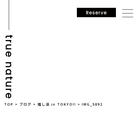
Reserve
true nature
NEWS
TOP
>
ブログ
>
推し活 in TOKYO!!
>
IMG_5892