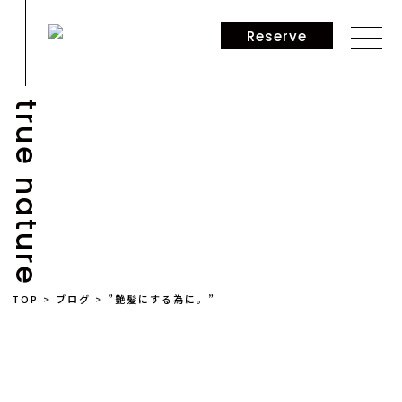
Reserve
true nature
BLOG
TOP
>
ブログ
>
”艶髪にする為に。”