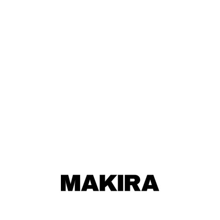
ワールドカップ
026
025
024
023
022