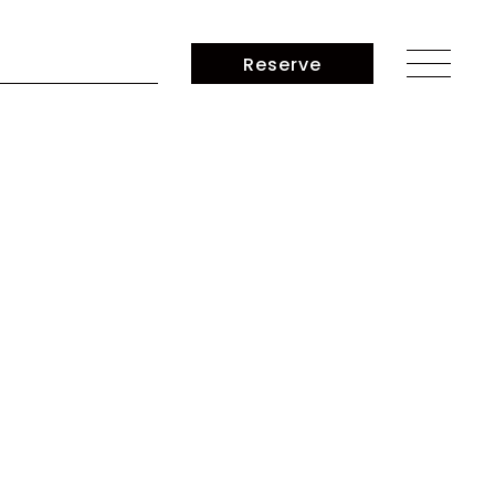
業日のお知らせ】
Reserve
せ】ポイントカード
】新卒アシスタント＆中