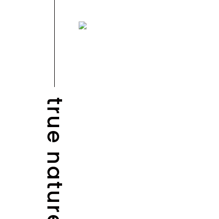
true nature
BLOG