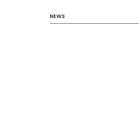
NEWS
2026.07.24
【お盆期間の営
2026.03.25
【大切なお知ら
制度廃止について
2026.07.24
【RECRUIT
途アシスタント募集