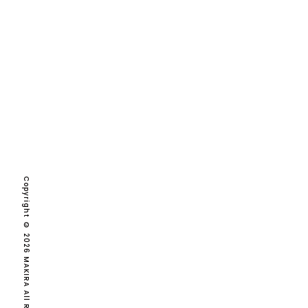
2026
2025
2024
2023
2022
2021
2020
Copyright © 2026 MAKIRA All Rights Reserved.
2019
2018
2017
2016
2015