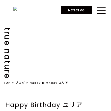
Reserve
true nature
BLOG
TOP
>
ブログ
>
Happy Birthday ユリア
Happy Birthday ユリア