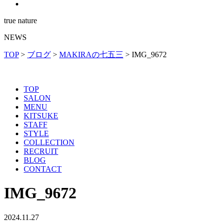
true nature
NEWS
TOP
>
ブログ
>
MAKIRAの七五三
>
IMG_9672
TOP
SALON
MENU
KITSUKE
STAFF
STYLE
COLLECTION
RECRUIT
BLOG
CONTACT
IMG_9672
2024.11.27