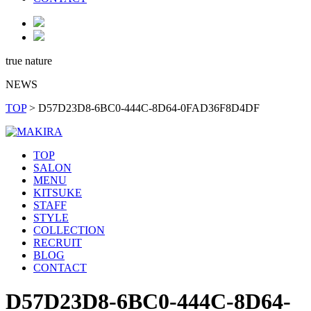
true nature
NEWS
TOP
>
D57D23D8-6BC0-444C-8D64-0FAD36F8D4DF
TOP
SALON
MENU
KITSUKE
STAFF
STYLE
COLLECTION
RECRUIT
BLOG
CONTACT
D57D23D8-6BC0-444C-8D64-