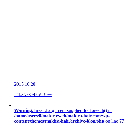
2015.10.28
アレンジセミナー
Warning
: Invalid argument supplied for foreach() in
/home/users/0/makira/web/makira-hair.com/wp-
content/themes/makira-hair/archive-blog.php
on line
77