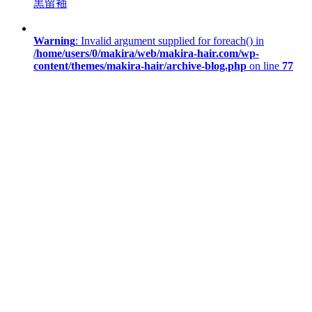
黒留袖
Warning
: Invalid argument supplied for foreach() in
/home/users/0/makira/web/makira-hair.com/wp-
content/themes/makira-hair/archive-blog.php
on line
77