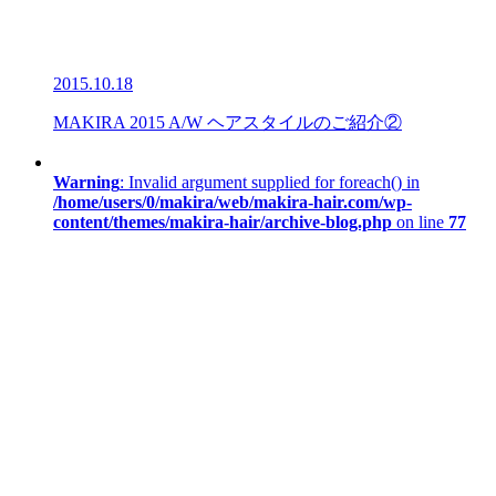
2015.10.18
MAKIRA 2015 A/W ヘアスタイルのご紹介②
Warning
: Invalid argument supplied for foreach() in
/home/users/0/makira/web/makira-hair.com/wp-
content/themes/makira-hair/archive-blog.php
on line
77