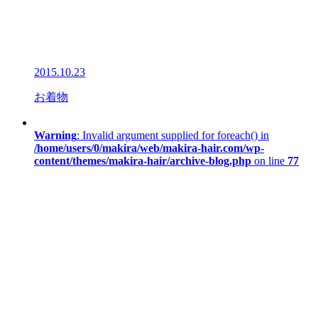
2015.10.23
お着物
Warning
: Invalid argument supplied for foreach() in
/home/users/0/makira/web/makira-hair.com/wp-
content/themes/makira-hair/archive-blog.php
on line
77