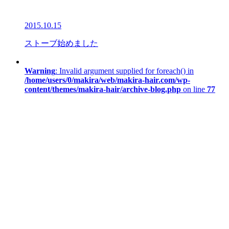
2015.10.15
ストーブ始めました
Warning
: Invalid argument supplied for foreach() in
/home/users/0/makira/web/makira-hair.com/wp-
content/themes/makira-hair/archive-blog.php
on line
77