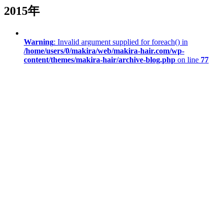
2015年
Warning
: Invalid argument supplied for foreach() in
/home/users/0/makira/web/makira-hair.com/wp-
content/themes/makira-hair/archive-blog.php
on line
77