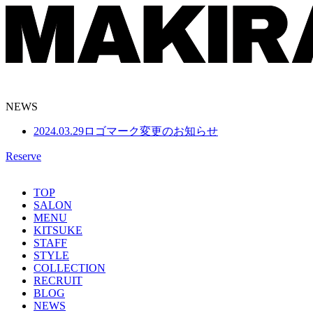
NEWS
2024.03.29
ロゴマーク変更のお知らせ
Reserve
TOP
SALON
MENU
KITSUKE
STAFF
STYLE
COLLECTION
RECRUIT
BLOG
NEWS