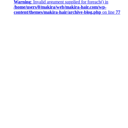
Warning
: Invalid argument supplied for foreach() in
/home/users/0/makira/web/makira-hair.com/wp-
content/themes/makira-hair/archive-blog.php
on line
77