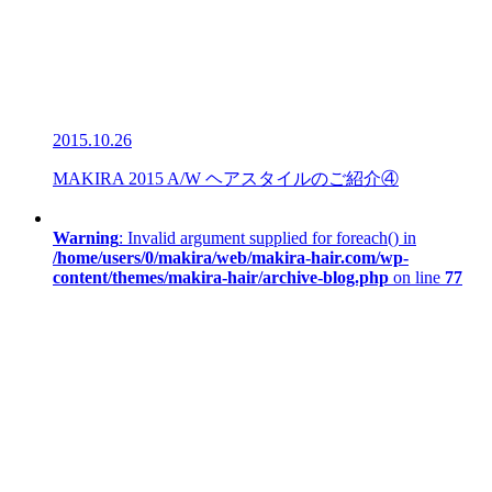
2015.10.26
MAKIRA 2015 A/W ヘアスタイルのご紹介④
Warning
: Invalid argument supplied for foreach() in
/home/users/0/makira/web/makira-hair.com/wp-
content/themes/makira-hair/archive-blog.php
on line
77