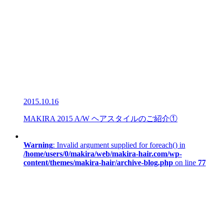
2015.10.16
MAKIRA 2015 A/W ヘアスタイルのご紹介①
Warning
: Invalid argument supplied for foreach() in
/home/users/0/makira/web/makira-hair.com/wp-
content/themes/makira-hair/archive-blog.php
on line
77