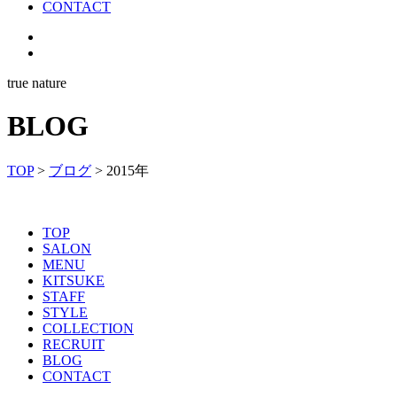
CONTACT
true nature
BLOG
TOP
>
ブログ
>
2015年
TOP
SALON
MENU
KITSUKE
STAFF
STYLE
COLLECTION
RECRUIT
BLOG
CONTACT