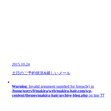
2015.10.24
土日のご予約状況&嬉しいメール
Warning
: Invalid argument supplied for foreach() in
/home/users/0/makira/web/makira-hair.com/wp-
content/themes/makira-hair/archive-blog.php
on line
77