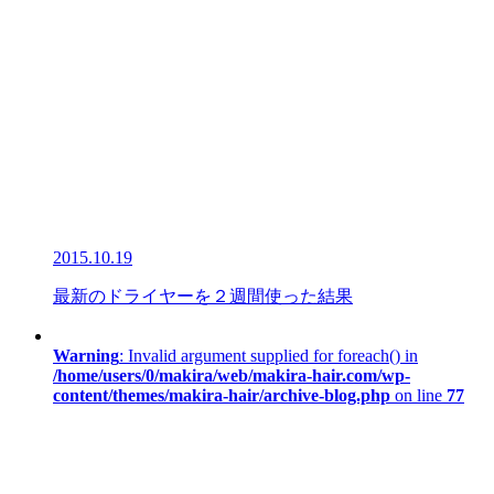
2015.10.19
最新のドライヤーを２週間使った結果
Warning
: Invalid argument supplied for foreach() in
/home/users/0/makira/web/makira-hair.com/wp-
content/themes/makira-hair/archive-blog.php
on line
77