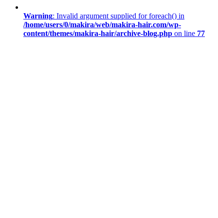
Warning
: Invalid argument supplied for foreach() in
/home/users/0/makira/web/makira-hair.com/wp-
content/themes/makira-hair/archive-blog.php
on line
77