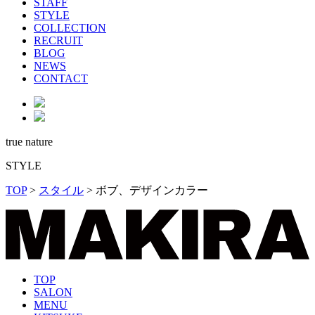
STAFF
STYLE
COLLECTION
RECRUIT
BLOG
NEWS
CONTACT
true nature
STYLE
TOP
>
スタイル
>
ボブ、デザインカラー
TOP
SALON
MENU