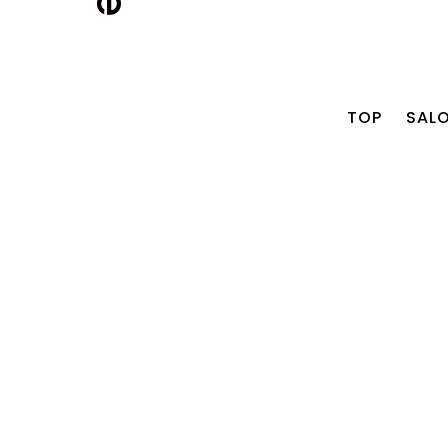
TOP
SAL
2026.07.24
【RECRUIT】新卒アシ
スタント＆中途アシス
タント募集
2026.07.24