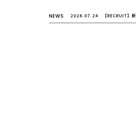
NEWS
2026.07.24
【RECRUIT
途アシスタント募集
2026.07.24
【お盆期間の営
2026.03.25
【大切なお知ら
制度廃止について