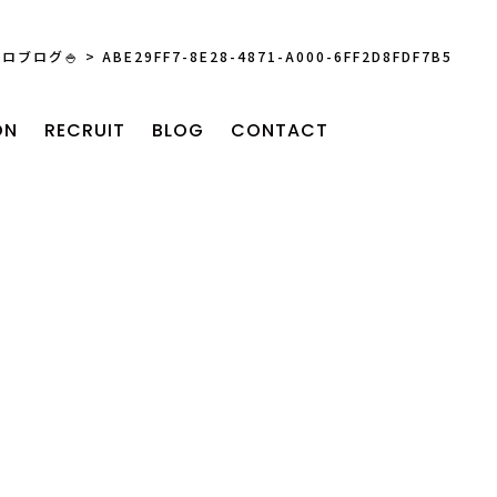
ロブログ🍚
>
ABE29FF7-8E28-4871-A000-6FF2D8FDF7B5
ON
RECRUIT
BLOG
CONTACT