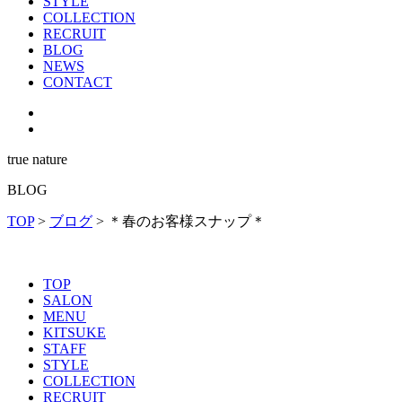
STYLE
COLLECTION
RECRUIT
BLOG
NEWS
CONTACT
true nature
BLOG
TOP
>
ブログ
>
＊春のお客様スナップ＊
TOP
SALON
MENU
KITSUKE
STAFF
STYLE
COLLECTION
RECRUIT