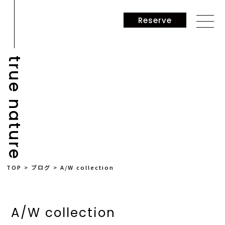
Reserve
true nature
BLOG
TOP
>
ブログ
>
A/W collection
A/W collection