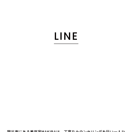
LINE
岡谷市にある美容室MAKIRAは、丁寧なカウンセリングを行い一人ひ