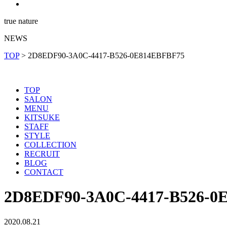
true nature
NEWS
TOP
>
2D8EDF90-3A0C-4417-B526-0E814EBFBF75
TOP
SALON
MENU
KITSUKE
STAFF
STYLE
COLLECTION
RECRUIT
BLOG
CONTACT
2D8EDF90-3A0C-4417-B526-0
2020.08.21