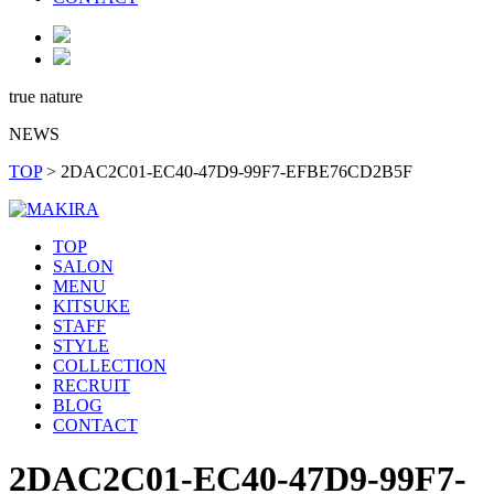
true nature
NEWS
TOP
>
2DAC2C01-EC40-47D9-99F7-EFBE76CD2B5F
TOP
SALON
MENU
KITSUKE
STAFF
STYLE
COLLECTION
RECRUIT
BLOG
CONTACT
2DAC2C01-EC40-47D9-99F7-