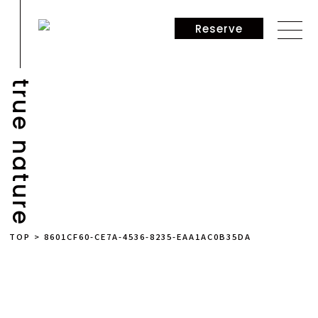
Reserve
true nature
NEWS
TOP
>
8601CF60-CE7A-4536-8235-EAA1AC0B35DA