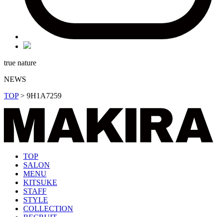
true nature
NEWS
TOP
>
9H1A7259
TOP
SALON
MENU
KITSUKE
STAFF
STYLE
COLLECTION