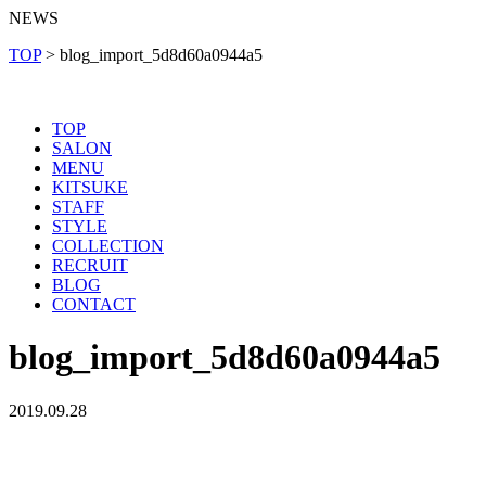
NEWS
TOP
>
blog_import_5d8d60a0944a5
TOP
SALON
MENU
KITSUKE
STAFF
STYLE
COLLECTION
RECRUIT
BLOG
CONTACT
blog_import_5d8d60a0944a5
2019.09.28