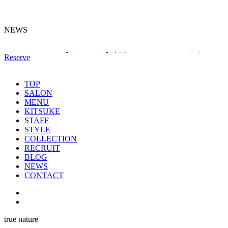
NEWS
2026.03.25
【大切なお知らせ】ポイントカード制度廃止
Reserve
について
2026.07.24
【RECRUIT】新卒アシスタント＆中途アシ
スタント募集
TOP
2026.07.24
【お盆期間の営業日のお知らせ】
SALON
MENU
KITSUKE
STAFF
STYLE
COLLECTION
RECRUIT
BLOG
NEWS
CONTACT
true nature