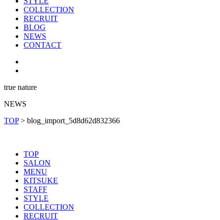
STYLE
COLLECTION
RECRUIT
BLOG
NEWS
CONTACT
true nature
NEWS
TOP
>
blog_import_5d8d62d832366
TOP
SALON
MENU
KITSUKE
STAFF
STYLE
COLLECTION
RECRUIT