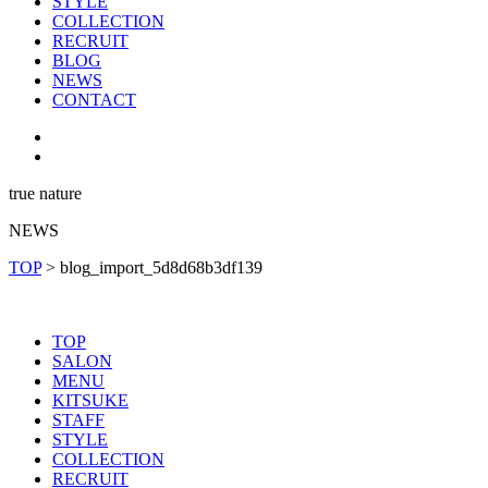
STYLE
COLLECTION
RECRUIT
BLOG
NEWS
CONTACT
true nature
NEWS
TOP
>
blog_import_5d8d68b3df139
TOP
SALON
MENU
KITSUKE
STAFF
STYLE
COLLECTION
RECRUIT