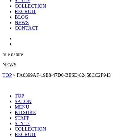
STYLE
COLLECTION
RECRUIT
BLOG
NEWS
CONTACT
true nature
NEWS
TOP
>
FA0399AF-19E8-47D0-BE6D-82458CC2F943
TOP
SALON
MENU
KITSUKE
STAFF
STYLE
COLLECTION
RECRUIT