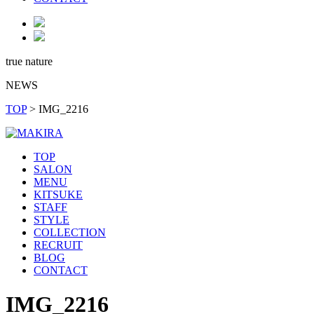
true nature
NEWS
TOP
>
IMG_2216
TOP
SALON
MENU
KITSUKE
STAFF
STYLE
COLLECTION
RECRUIT
BLOG
CONTACT
IMG_2216