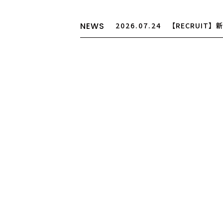
NEWS
2026.07.24
【RECRUIT
途アシスタント募集
2026.07.24
【お盆期間の営
2026.03.25
【大切なお知ら
制度廃止について