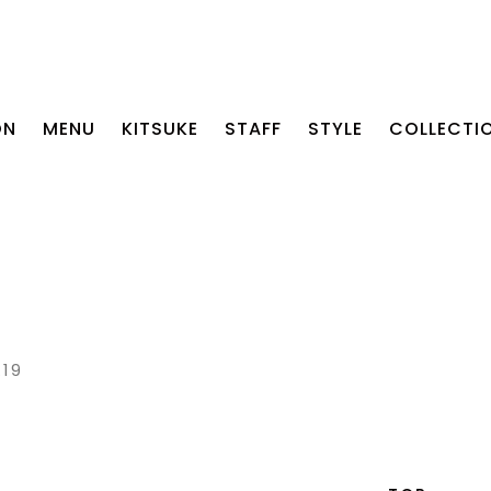
ON
MENU
KITSUKE
STAFF
STYLE
COLLECTI
.19