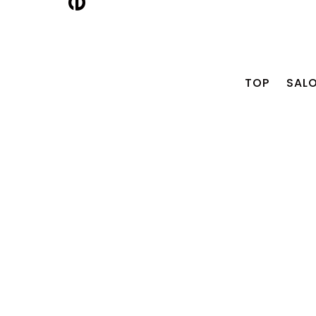
TOP
SAL
2026.07.24
【RECRUIT】新卒アシ
スタント＆中途アシス
タント募集
2026.07.24