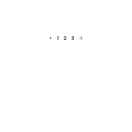
TSUDA
<
1
2
3
4
TTA
MI
AMAGUCHI
SUDA