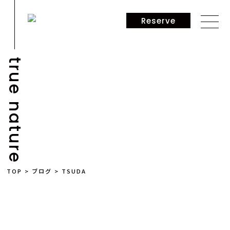
Reserve
true nature
BLOG
TOP
>
ブログ
>
TSUDA